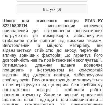
Відгуки (0)
Шланг для стисненого повітря STANLEY
8221580STN
- високоякісний аксесуар,
призначений для підключення пневматичних
інструментів до компресорів, забезпечуючи
стабільний потік повітря під високим тиском.
Виготовлений із міцного матеріалу, він
відзначається стійкістю до зносу, перегинів і
впливу зовнішніх факторів, що гарантує його
довговічність навіть при інтенсивній експлуатації.
Оптимальна довжина шланга дозволяє
працювати з інструментом на комфортній
відстані від джерела повітря, забезпечуючи
свободу рухів. Гнучка конструкція не заламується
та не перекручується, що сприяє безперебійному
проходженню повітря і стабільній роботі
пневмоінструменту. Завдяки високій пропускній
здатності шланг підходить для використання з
різними компресорами та пневматичними