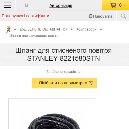
0
Авторизація
Подарункові сертифікати
П
КОШИК ПУСТИЙ
БУДІВЕЛЬНЕ ОБЛАДНАННЯ
Компресори
Шланги для стисненого повітря
Перейти
Сумма:
0.00 грн
до кошику
Шланг для стисненого повітря
STANLEY 8221580STN
Знайдено товарів: шт.
Підібрати по параметрам