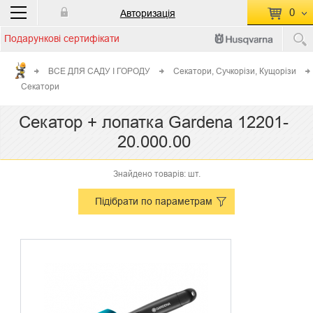
0
Авторизація
Подарункові сертифікати
П
КОШИК ПУСТИЙ
ВСЕ ДЛЯ САДУ І ГОРОДУ
Секатори, Сучкорізи, Кущорізи
Секатори
Перейти
Сумма:
0.00 грн
до кошику
Секатор + лопатка Gardena 12201-
20.000.00
Знайдено товарів: шт.
Підібрати по параметрам